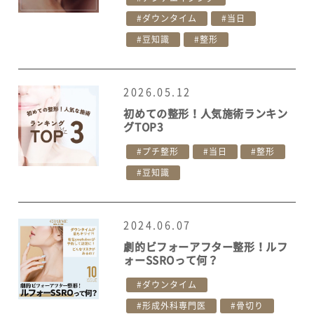
ダウンタイム
当日
豆知識
整形
2026.05.12
初めての整形！人気施術ランキン
グTOP3
プチ整形
当日
整形
豆知識
2024.06.07
劇的ビフォーアフター整形！ルフ
ォーSSROって何？
ダウンタイム
形成外科専門医
骨切り