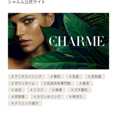
シャルム公式サイト
アンチエイジング
整形
名医
豆知識
ダウンタイム
形成外科専門医
東京
当日
リスク
相場
プチ整形
同意書
カウンセリング
骨切り
クリニック選び