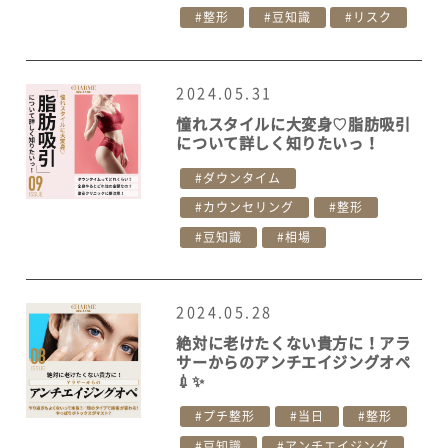
整形
豆知識
リスク
2024.05.31
憧れスタイルに大変身♡脂肪吸引
について詳しく知りたいっ！
ダウンタイム
カウンセリング
整形
豆知識
相場
2024.05.28
絶対に老けたくない貴方に！アラ
サーからのアンチエイジングオペ
💉✨
プチ整形
当日
整形
豆知識
アンチエイジング