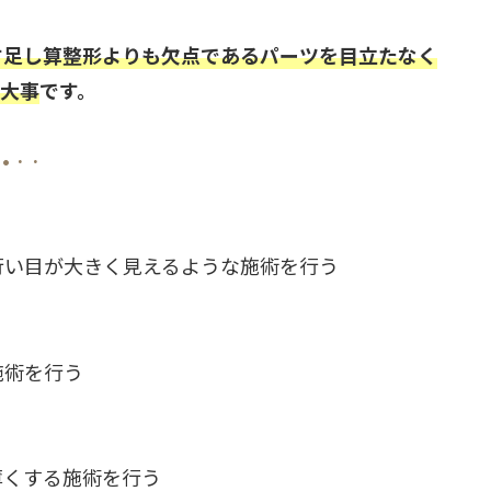
す足し算整形よりも欠点であるパーツを目立たなく
も大事
です。
 • · ·
行い目が大きく見えるような施術を行う
施術を行う
薄くする施術を行う