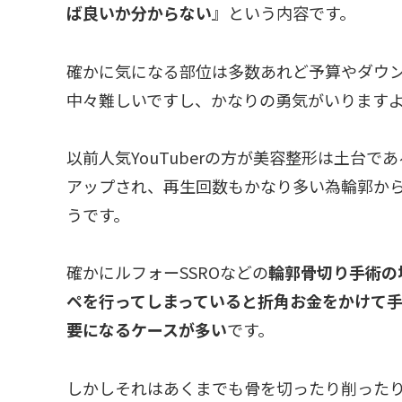
ば良いか分からない
』という内容です。
確かに気になる部位は多数あれど予算やダウ
中々難しいですし、かなりの勇気がいります
以前人気YouTuberの方が美容整形は土台で
アップされ、再生回数もかなり多い為輪郭か
うです。
確かにルフォーSSROなどの
輪郭骨切り手術の
ペを行ってしまっていると折角お金をかけて
要になるケースが多い
です。
しかしそれはあくまでも骨を切ったり削った