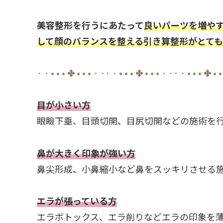
美容整形を行うにあたって
良いパーツを増や
して顔のバランスを整える引き算整形がとて
· · • • • ✤ • • • · ·· · • • • ✤ • • • · ·· · • • • ✤ • •
目が小さい方
眼瞼下垂、目頭切開、目尻切開などの施術を
鼻が大きく印象が強い方
鼻尖形成、小鼻縮小など鼻をスッキリさせる
エラが張っている方
エラボトックス、エラ削りなどエラの印象を