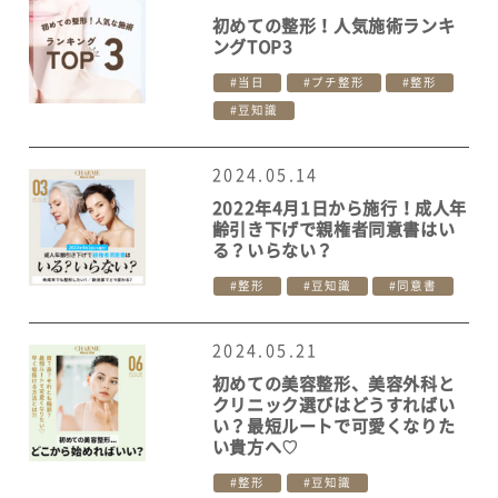
初めての整形！人気施術ランキ
ングTOP3
当日
プチ整形
整形
豆知識
2024.05.14
2022年4月1日から施行！成人年
齢引き下げで親権者同意書はい
る？いらない？
整形
豆知識
同意書
2024.05.21
初めての美容整形、美容外科と
クリニック選びはどうすればい
い？最短ルートで可愛くなりた
い貴方へ♡
整形
豆知識