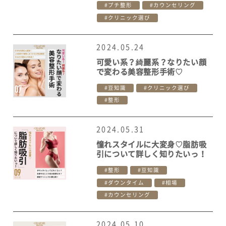
プチ整形
カウンセリング
クリニック選び
2024.05.24
可愛い系？綺麗系？なりたい顔
で変わる美容整形手術♡
豆知識
クリニック選び
整形
2024.05.31
憧れスタイルに大変身♡脂肪吸
引について詳しく知りたいっ！
整形
豆知識
ダウンタイム
相場
カウンセリング
2024.05.10