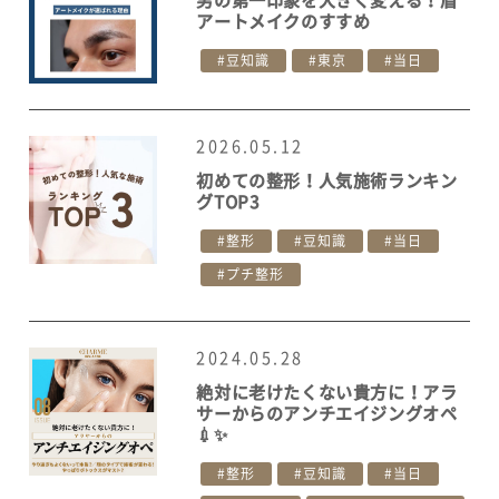
アートメイクのすすめ
豆知識
東京
当日
2026.05.12
初めての整形！人気施術ランキン
グTOP3
整形
豆知識
当日
プチ整形
2024.05.28
絶対に老けたくない貴方に！アラ
サーからのアンチエイジングオペ
💉✨
整形
豆知識
当日