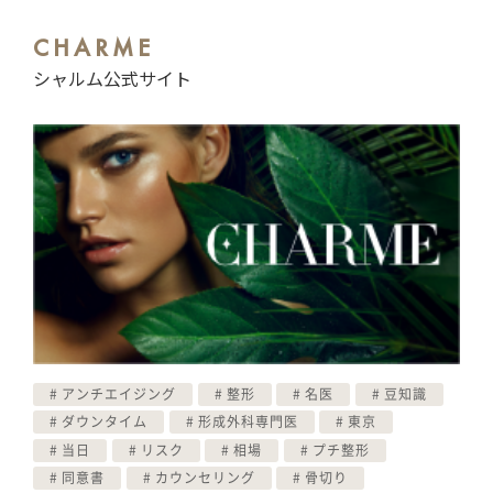
CHARME
シャルム公式サイト
アンチエイジング
整形
名医
豆知識
ダウンタイム
形成外科専門医
東京
当日
リスク
相場
プチ整形
同意書
カウンセリング
骨切り