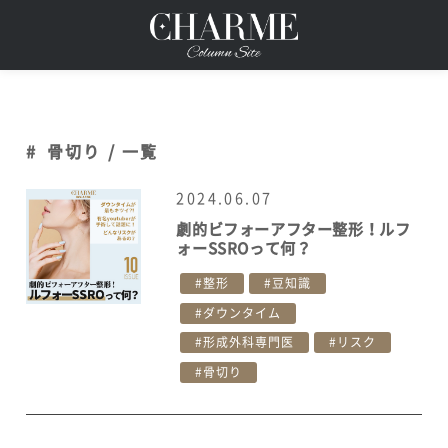
#
骨切り / 一覧
2024.06.07
劇的ビフォーアフター整形！ルフ
ォーSSROって何？
整形
豆知識
ダウンタイム
形成外科専門医
リスク
骨切り