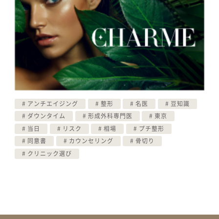
アンチエイジング
整形
名医
豆知識
ダウンタイム
形成外科専門医
東京
当日
リスク
相場
プチ整形
同意書
カウンセリング
骨切り
クリニック選び