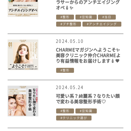
ラサーからのアンチエイジング
オペ💉✨
整形
豆知識
当日
プチ整形
アンチエイジング
2024.05.10
CHARMEマガジンへようこそ✨
美容クリニック仲介CHARMEよ
り有益情報をお届けします💉💗
整形
2024.05.24
可愛い系？綺麗系？なりたい顔
で変わる美容整形手術♡
整形
豆知識
クリニック選び