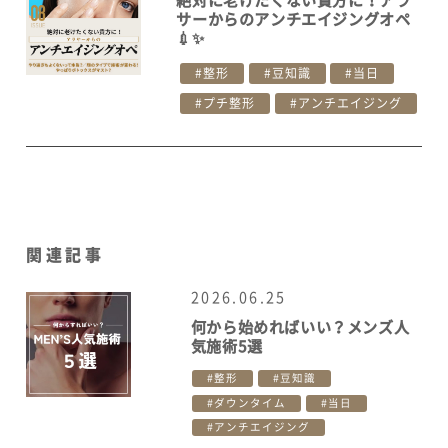
サーからのアンチエイジングオペ
💉✨
整形
豆知識
当日
プチ整形
アンチエイジング
関連記事
2026.06.25
何から始めればいい？メンズ人
気施術5選
整形
豆知識
ダウンタイム
当日
アンチエイジング