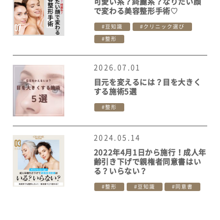
可愛い系？綺麗系？なりたい顔
で変わる美容整形手術♡
豆知識
クリニック選び
整形
2026.07.01
目元を変えるには？目を大きく
する施術5選
整形
2024.05.14
2022年4月1日から施行！成人年
齢引き下げで親権者同意書はい
る？いらない？
整形
豆知識
同意書