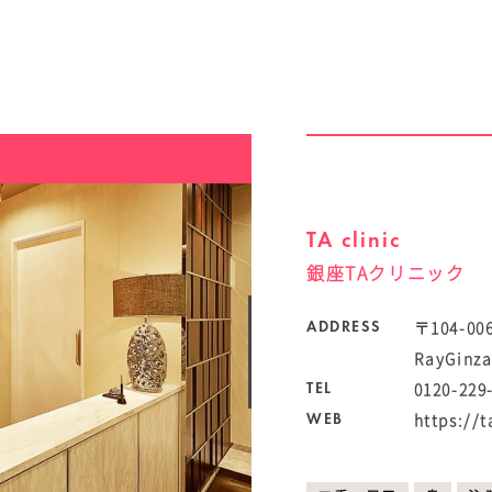
TA clinic
銀座TAクリニック
〒104-
ADDRESS
RayGinz
0120-229
TEL
https://t
WEB