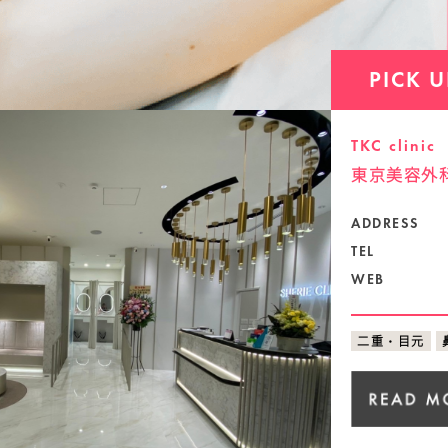
PICK U
TKC clinic
東京美容外
ADDRESS
TEL
WEB
二重・目元