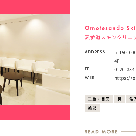
Omotesando Skin
表参道スキンクリニ
〒150-0
ADDRESS
4F
0120-334
TEL
https://
WEB
二重・目元
鼻
注
輪郭