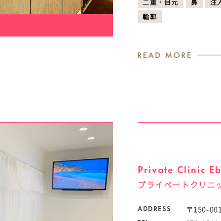
二重・目元
鼻
注
輪郭
Private Clinic E
プライベートクリニ
〒150-0
ADDRESS