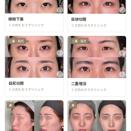
コムロクリニック
WOMクリニック
眼瞼下垂
目頭切開
id美容外科(韓国)
渋谷の森クリニック
くさのたろうクリニック
くさのたろうクリニック
二重・目元
二重・目元
目尻切開
二重埋没
くさのたろうクリニック
くさのたろうクリニック
鼻
鼻