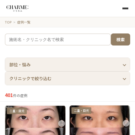
TOP
>
症例一覧
検索
部位・悩み
クリニックで絞り込む
すべて
身体脂肪吸引
糸リフト
すべて
ヴェアリークリニック
401
件の症例
二重・目元
鼻
注入
バスト
くさのたろうクリニック
シェリークリニック
二重・目元
二重・目元
顔脂肪吸引
骨切り
ラ・ブージュデンタルクリニック