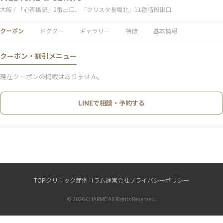
大阪 / 「心斎橋駅」2番出口、「クリスタ長堀北」11番階段出口
クーポン
ドクター
ギャラリー
特徴
基本情報
クーポン・割引メニュー
現在クーポンの掲載はありません。
LINEで相談・予約する
TOP
クリニック
症例
コラム
運営会社
プライバシーポリシー
© 2026 CHARME All Rights Reserved.