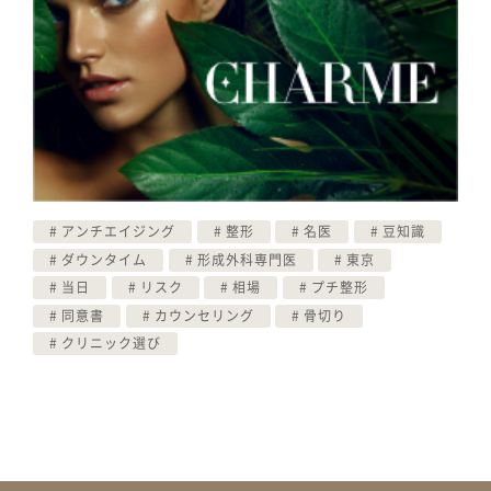
アンチエイジング
整形
名医
豆知識
ダウンタイム
形成外科専門医
東京
当日
リスク
相場
プチ整形
同意書
カウンセリング
骨切り
クリニック選び