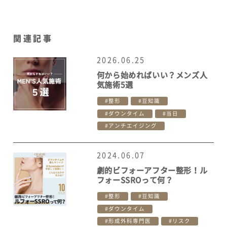
関連記事
2026.06.25
何から始めればいい？メンズ人
気施術5選
整形
豆知識
ダウンタイム
当日
アンチエイジング
2024.06.07
劇的ビフォーアフター整形！ル
フォーSSROって何？
整形
豆知識
ダウンタイム
形成外科専門医
リスク