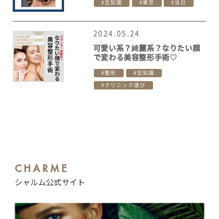
豆知識
東京
当日
2024.05.24
可愛い系？綺麗系？なりたい顔
で変わる美容整形手術♡
整形
豆知識
クリニック選び
CHARME
シャルム公式サイト