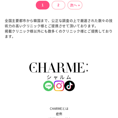
投
1
2
次へ »
稿
の
ペ
ー
ジ
全国主要都市から韓国まで、公正な調査の上で厳選された数々の技
送
術力の高いクリニック様とご提携させて頂いております。
り
掲載クリニック様以外にも数多くのクリニック様とご提携しており
ます。
CHARMEとは
症例