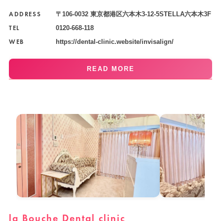
ADDRESS
〒106-0032 東京都港区六本木3-12-5STELLA六本木3F
TEL
0120-668-118
WEB
https://dental-clinic.website/invisalign/
READ MORE
la Bouche Dental clinic