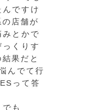
たんですけ
系の店舗が
痛みとかで
びっくりす
の結果だと
「悩んでて行
ESって答
。でも