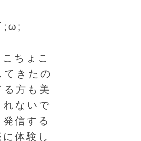
;ω;
ょこちょこ
してきたの
てる方も美
しれないで
も発信する
際に体験し