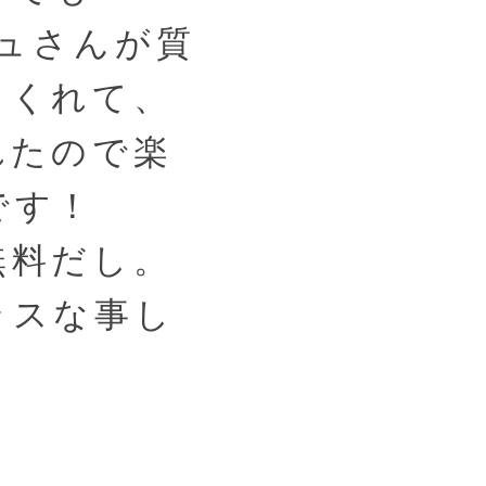
ジュさんが質
てくれて、
れたので楽
です！
無料だし。
ラスな事し