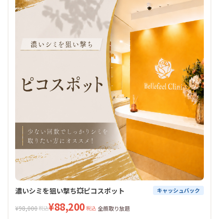
濃いシミを狙い撃ち💥ピコスポット
キャッシュバック
¥88,200
¥98,000
税込
税込
全顔取り放題