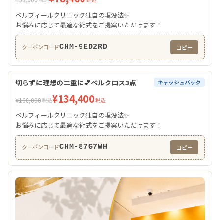
ベルフィールクリニック独自の埋没法✨
お悩みに応じて最適な術式をご提案いただけます！
CHM-9ED2RD
クーポンコード
コピー
切らずに理想の二重に💕ベルクロス3点
キャッシュバック
¥134,400
¥168,000
税込
税込
ベルフィールクリニック独自の埋没法✨
お悩みに応じて最適な術式をご提案いただけます！
CHM-87G7WH
クーポンコード
コピー