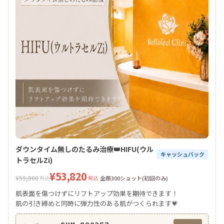
ダウンタイム無しのたるみ治療👑HIFU(ウル
キャッシュバック
トラセルZi)
¥53,820
¥59,800
税込
税込
全顔300ショット(初回のみ)
肌表面を傷つけずにリフトアップ効果を期待できます！
肌の引き締めと同時に弾力性のある肌がつくられます💗