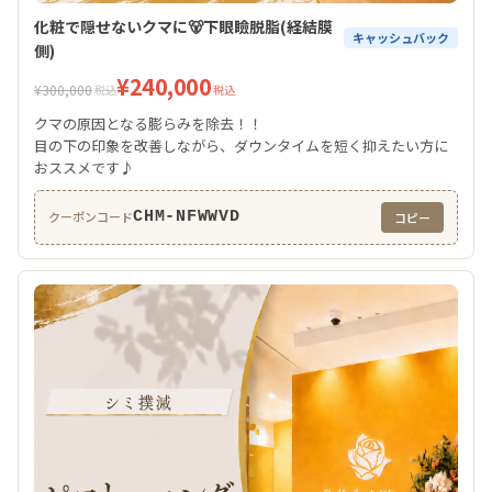
化粧で隠せないクマに🐻下眼瞼脱脂(経結膜
キャッシュバック
側)
¥240,000
¥300,000
税込
税込
クマの原因となる膨らみを除去！！
目の下の印象を改善しながら、ダウンタイムを短く抑えたい方に
おススメです♪
CHM-NFWWVD
クーポンコード
コピー