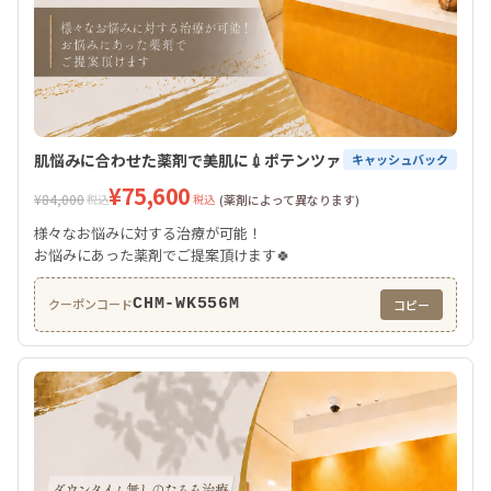
肌悩みに合わせた薬剤で美肌に💉ポテンツァ
キャッシュバック
¥75,600
¥84,000
税込
税込
(薬剤によって異なります)
様々なお悩みに対する治療が可能！
お悩みにあった薬剤でご提案頂けます🍀
CHM-WK556M
クーポンコード
コピー