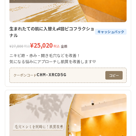
生まれたての肌に入替え👶🏻ピコフラクショ
キャッシュバック
ナル
¥25,020
¥27,800
税込
税込
全顔
ニキビ跡・赤み・開き毛穴などを改善！
気になる悩みにアプローチし肌質を改善します💛
CHM-XRCD5G
クーポンコード
コピー