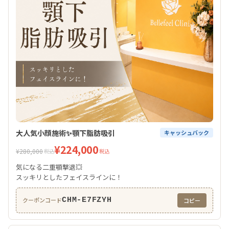
大人気小顔施術✨顎下脂肪吸引
キャッシュバック
¥224,000
¥280,000
税込
税込
気になる二重顎撃退💥
スッキリとしたフェイスラインに！
CHM-E7FZYH
クーポンコード
コピー