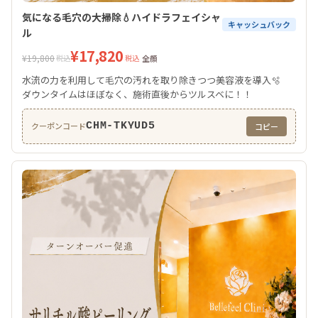
気になる毛穴の大掃除💧ハイドラフェイシャ
キャッシュバック
ル
¥17,820
¥19,800
税込
税込
全顔
水流の力を利用して毛穴の汚れを取り除きつつ美容液を導入🫧
ダウンタイムはほぼなく、施術直後からツルスベに！！
CHM-TKYUD5
クーポンコード
コピー