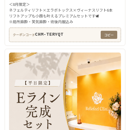
＜8月限定＞
ネフェルティリフト×エラボトックス×ヴィーナスリフト6本
リフトアップも小顔も叶えるプレミアムセットです🕊️
※局所麻酔・笑気麻酔・術後内服込み
CHM-TERYQT
クーポンコード
コピー