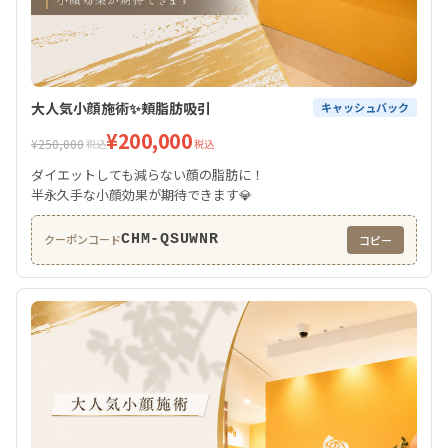
大人気小顔施術✨頬脂肪吸引
キャッシュバック
¥200,000
¥250,000
税込
税込
ダイエットしても減らない顔の脂肪に！
半永久手な小顔効果が期待できます💎
CHM-QSUWNR
クーポンコード
コピー