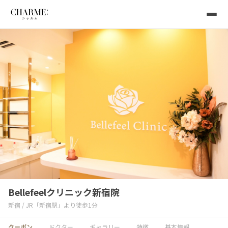
Bellefeelクリニック新宿院
新宿 / JR「新宿駅」より徒歩1分
クーポン
ドクター
ギャラリー
特徴
基本情報