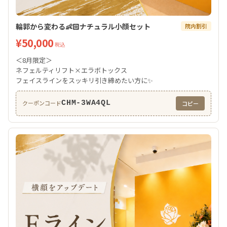
輪郭から変わる👶🏻ナチュラル小顔セット
院内割引
¥50,000
税込
＜8月限定＞
ネフェルティリフト×エラボトックス
フェイスラインをスッキリ引き締めたい方に✨
CHM-3WA4QL
クーポンコード
コピー