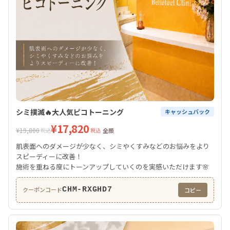
シミ撲滅🔥大人気ピコトーニング
キャッシュバック
¥17,820
¥19,800
税込
税込
全顔
肌表面へのダメージが少なく、シミやくすみなどのお悩みをより
スピーディーに改善！
施術を重ねる度にトーンアップしていくのを実感いただけます🌸
CHM-RXGHD7
クーポンコード
コピー