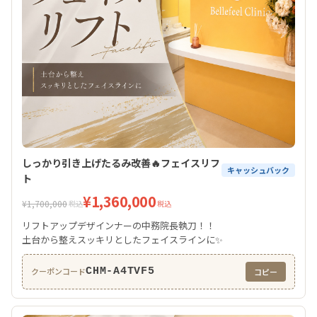
しっかり引き上げたるみ改善🔥フェイスリフ
キャッシュバック
ト
¥1,360,000
¥1,700,000
税込
税込
リフトアップデザインナーの中務院長執刀！！
土台から整えスッキリとしたフェイスラインに✨
CHM-A4TVF5
クーポンコード
コピー