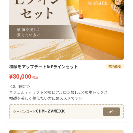
横顔をアップデート💫Eラインセット
院内割引
¥80,000
税込
＜8月限定＞
ネフェルティリフト×顎ヒアルロン酸1cc×顎ボトックス
横顔を美しく整えたい方におススメです✨
CHM-2VMEXK
クーポンコード
コピー