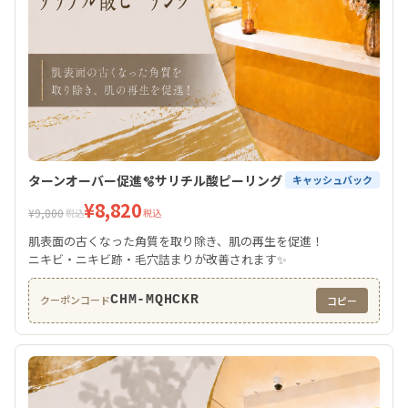
ターンオーバー促進🫧サリチル酸ピーリング
キャッシュバック
¥8,820
¥9,800
税込
税込
肌表面の古くなった角質を取り除き、肌の再生を促進！
ニキビ・ニキビ跡・毛穴詰まりが改善されます✨
CHM-MQHCKR
クーポンコード
コピー