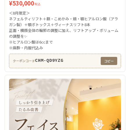
¥530,000
税込
＜8月限定＞
ネフェルティリフト＋額・こめかみ・頬・顎ヒアルロン酸（アラ
ガン製）＋顎ボトックス＋ヴィーナスリフト8本
正面・横顔全体の輪郭の調整に加え、リフトアップ・ボリューム
の調整を✨
※ヒアルロン酸は6ccまで
※麻酔・内服代込み
CHM-QD9YZG
クーポンコード
コピー