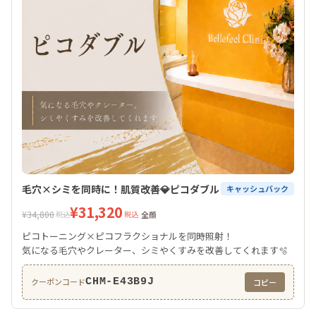
毛穴×シミを同時に！肌質改善💎ピコダブル
キャッシュバック
¥31,320
¥34,800
税込
税込
全顔
ピコトーニング×ピコフラクショナルを同時照射！
気になる毛穴やクレーター、シミやくすみを改善してくれます🫧
CHM-E43B9J
クーポンコード
コピー