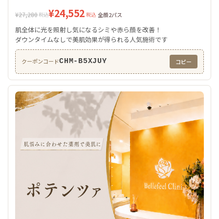
¥24,552
¥27,280
税込
税込
全顔2パス
肌全体に光を照射し気になるシミや赤ら顔を改善！
ダウンタイムなしで美肌効果が得られる人気施術です
CHM-B5XJUY
クーポンコード
コピー