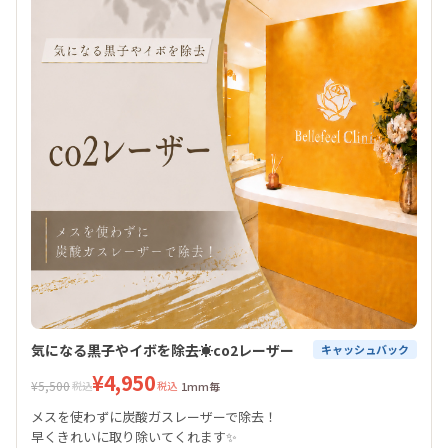
気になる黒子やイボを除去☀️co2レーザー
キャッシュバック
¥4,950
¥5,500
税込
税込
1mm毎
メスを使わずに炭酸ガスレーザーで除去！
早くきれいに取り除いてくれます✨