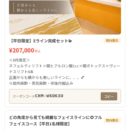
【平日限定】Eライン完成セット💫
院内割引
¥207,000
税込
＜8月限定＞
ネフェルティリフト×顎ヒアルロン酸1cc×顎ボトックス×ヴィー
ナスリフト6本
正面からも横からも美しいラインに、、、💕
※局所麻酔・笑気麻酔・術後内服込み
CHM-W6D63U
クーポンコード
コピー
どの角度から見ても綺麗なフェイスラインに🌻フル
院内割引
フェイスコース【平日1名様限定】