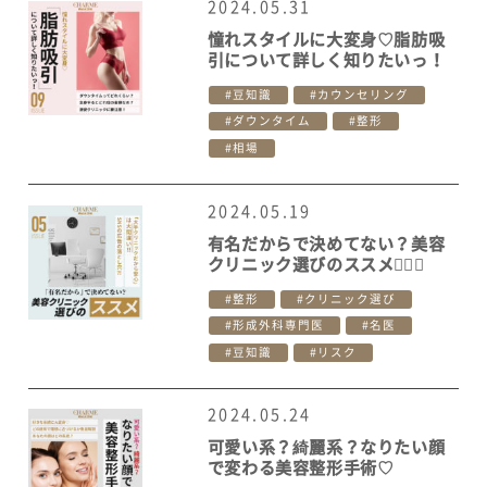
2024.05.31
憧れスタイルに大変身♡脂肪吸
引について詳しく知りたいっ！
豆知識
カウンセリング
ダウンタイム
整形
相場
2024.05.19
有名だからで決めてない？美容
クリニック選びのススメ👩‍⚕️✨
整形
クリニック選び
形成外科専門医
名医
豆知識
リスク
2024.05.24
可愛い系？綺麗系？なりたい顔
で変わる美容整形手術♡