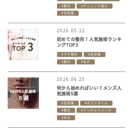
整形
クリニック選び
豆知識
2026.05.12
初めての整形！人気施術ランキ
ングTOP3
プチ整形
豆知識
整形
当日
2026.06.25
何から始めればいい？メンズ人
気施術5選
豆知識
ダウンタイム
整形
アンチエイジング
当日